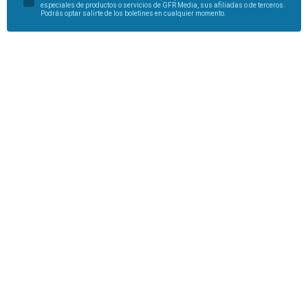
especiales de productos o servicios de GFR Media, sus afiliadas o de terceros.
Podrás optar salirte de los boletines en cualquier momento.