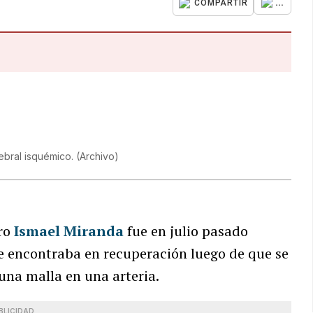
...
COMPARTIR
rebral isquémico.
(
Archivo
)
ero
Ismael Miranda
fue en julio pasado
se encontraba en recuperación luego de que se
 una malla en una arteria.
BLICIDAD