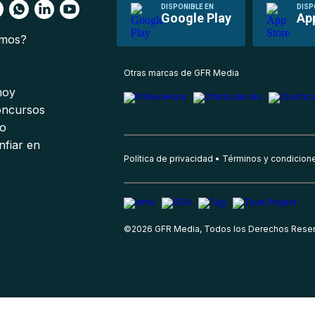
DISPONIBLE EN
DISP
Google Play
Ap
omos?
s
Otras marcas de GFR Media
 hoy
oncursos
io
nfiar en
Política de privacidad
Términos y condicion
©
2026
GFR Media, Todos los Derechos Rese