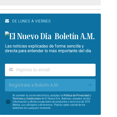
DE LUNES A VIERNES
Boletín A.M.
Las noticias explicadas de forma sencilla y
directa para entender lo más importante del día.
Regístrate a Boletín A.M.
Al someter tu correo electrónico, aceptas la
Política de Privacidad
y
Términos y Condiciones
de El Nuevo Día. Además, aceptas recibir
información u ofertas especiales de productos o servicios de GFR
Media, sus afiliadas o de terceros. Podrás optar salirte de los
boletines en cualquier momento.