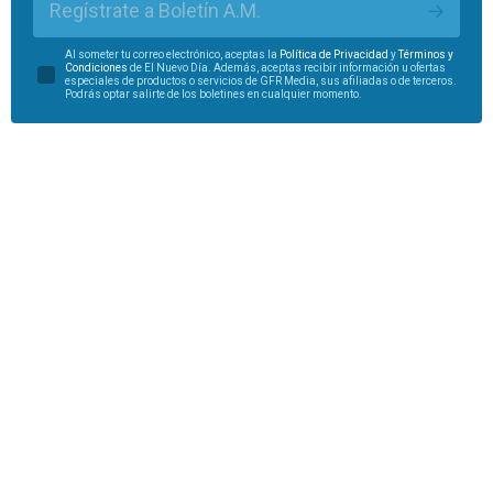
Regístrate a Boletín A.M.
Al someter tu correo electrónico, aceptas la
Política de Privacidad
y
Términos y
Condiciones
de El Nuevo Día. Además, aceptas recibir información u ofertas
especiales de productos o servicios de GFR Media, sus afiliadas o de terceros.
Podrás optar salirte de los boletines en cualquier momento.