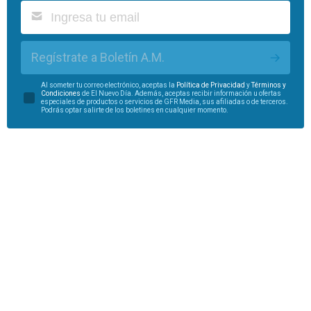
Regístrate a Boletín A.M.
Al someter tu correo electrónico, aceptas la
Política de Privacidad
y
Términos y
Condiciones
de El Nuevo Día. Además, aceptas recibir información u ofertas
especiales de productos o servicios de GFR Media, sus afiliadas o de terceros.
Podrás optar salirte de los boletines en cualquier momento.