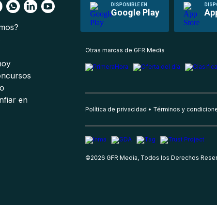
DISPONIBLE EN
DISP
Google Play
Ap
omos?
s
Otras marcas de GFR Media
 hoy
oncursos
io
nfiar en
Política de privacidad
Términos y condicion
©
2026
GFR Media, Todos los Derechos Rese