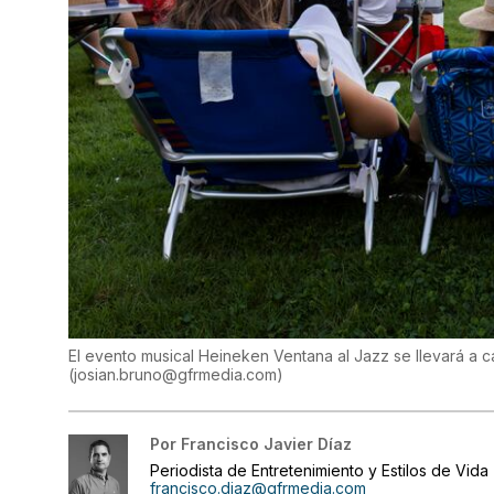
El evento musical Heineken Ventana al Jazz se llevará a 
(
josian.bruno@gfrmedia.com
)
Por
Francisco Javier Díaz
Periodista de Entretenimiento y Estilos de Vida
francisco.diaz@gfrmedia.com