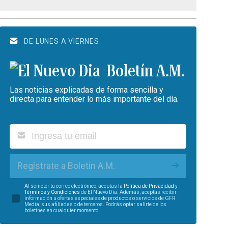
DE LUNES A VIERNES
Boletín A.M.
Las noticias explicadas de forma sencilla y
directa para entender lo más importante del día.
Regístrate a Boletín A.M.
Al someter tu correo electrónico, aceptas la
Política de Privacidad
y
Términos y Condiciones
de El Nuevo Día. Además, aceptas recibir
información u ofertas especiales de productos o servicios de GFR
Media, sus afiliadas o de terceros. Podrás optar salirte de los
boletines en cualquier momento.