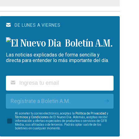
DE LUNES A VIERNES
Boletín A.M.
Las noticias explicadas de forma sencilla y
directa para entender lo más importante del día.
Regístrate a Boletín A.M.
Al someter tu correo electrónico, aceptas la
Política de Privacidad
y
Términos y Condiciones
de El Nuevo Día. Además, aceptas recibir
información u ofertas especiales de productos o servicios de GFR
Media, sus afiliadas o de terceros. Podrás optar salirte de los
boletines en cualquier momento.