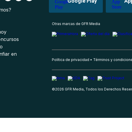
Google Play
Ap
omos?
s
Otras marcas de GFR Media
 hoy
oncursos
io
nfiar en
Política de privacidad
Términos y condicion
©
2026
GFR Media, Todos los Derechos Rese