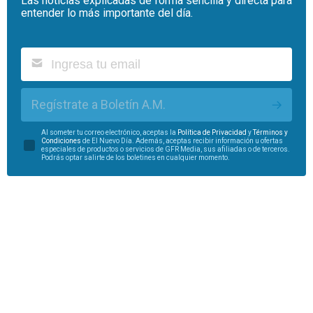
Las noticias explicadas de forma sencilla y directa para
entender lo más importante del día.
Regístrate a Boletín A.M.
Al someter tu correo electrónico, aceptas la
Política de Privacidad
y
Términos y
Condiciones
de El Nuevo Día. Además, aceptas recibir información u ofertas
especiales de productos o servicios de GFR Media, sus afiliadas o de terceros.
Podrás optar salirte de los boletines en cualquier momento.