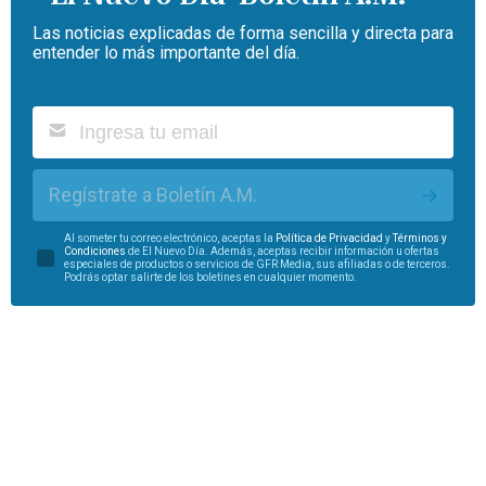
Las noticias explicadas de forma sencilla y directa para
entender lo más importante del día.
Regístrate a Boletín A.M.
Al someter tu correo electrónico, aceptas la
Política de Privacidad
y
Términos y
Condiciones
de El Nuevo Día. Además, aceptas recibir información u ofertas
especiales de productos o servicios de GFR Media, sus afiliadas o de terceros.
Podrás optar salirte de los boletines en cualquier momento.