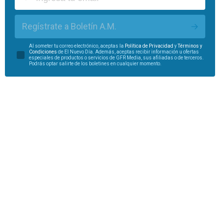
Regístrate a Boletín A.M.
Al someter tu correo electrónico, aceptas la
Política de Privacidad
y
Términos y
Condiciones
de El Nuevo Día. Además, aceptas recibir información u ofertas
especiales de productos o servicios de GFR Media, sus afiliadas o de terceros.
Podrás optar salirte de los boletines en cualquier momento.