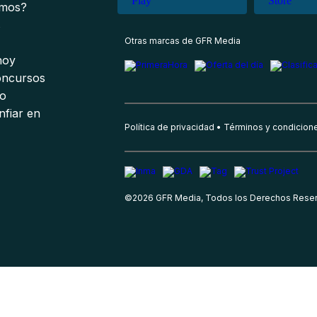
omos?
s
Otras marcas de GFR Media
 hoy
oncursos
io
nfiar en
Política de privacidad
Términos y condicion
©
2026
GFR Media, Todos los Derechos Rese