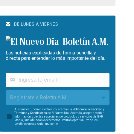
DE LUNES A VIERNES
Boletín A.M.
Las noticias explicadas de forma sencilla y
directa para entender lo más importante del día.
Regístrate a Boletín A.M.
Al someter tu correo electrónico, aceptas la
Política de Privacidad
y
Términos y Condiciones
de El Nuevo Día. Además, aceptas recibir
información u ofertas especiales de productos o servicios de GFR
Media, sus afiliadas o de terceros. Podrás optar salirte de los
boletines en cualquier momento.