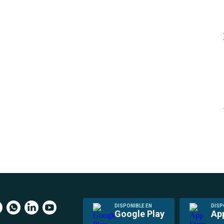
DISPONIBLE EN
DISP
Google Play
Ap