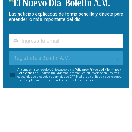
Boletín A.M.
Las noticias explicadas de forma sencilla y directa para
entender lo más importante del día.
Regístrate a Boletín A.M.
Al someter tu correo electrónico, aceptas la
Política de Privacidad
y
Términos y
Condiciones
de El Nuevo Día. Además, aceptas recibir información u ofertas
especiales de productos o servicios de GFR Media, sus afiliadas o de terceros.
Podrás optar salirte de los boletines en cualquier momento.