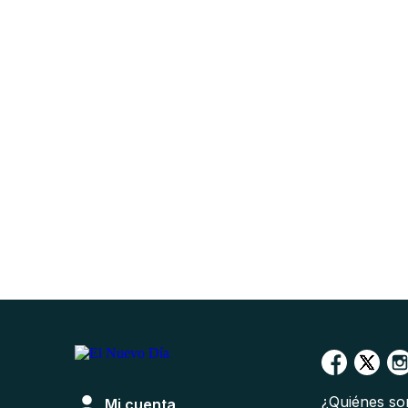
¿Quiénes s
Mi cuenta