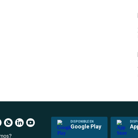
DISPONIBLE EN
DISP
Google Play
Ap
omos?