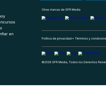
s
Otras marcas de GFR Media
 hoy
oncursos
io
nfiar en
Política de privacidad
Términos y condicion
©
2026
GFR Media, Todos los Derechos Rese