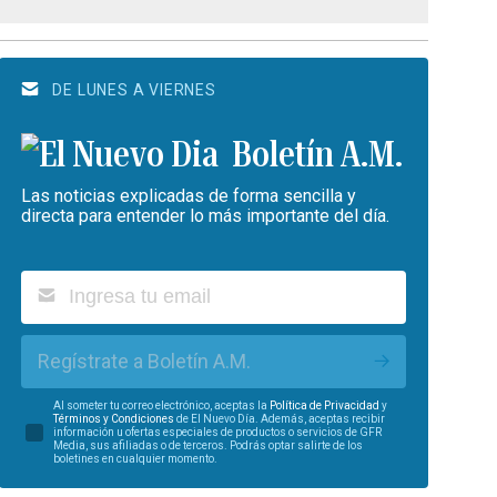
DE LUNES A VIERNES
Boletín A.M.
Las noticias explicadas de forma sencilla y
directa para entender lo más importante del día.
Regístrate a Boletín A.M.
Al someter tu correo electrónico, aceptas la
Política de Privacidad
y
Términos y Condiciones
de El Nuevo Día. Además, aceptas recibir
información u ofertas especiales de productos o servicios de GFR
Media, sus afiliadas o de terceros. Podrás optar salirte de los
boletines en cualquier momento.