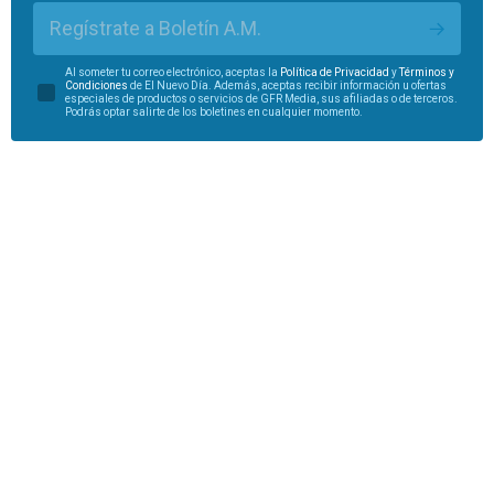
Regístrate a Boletín A.M.
Al someter tu correo electrónico, aceptas la
Política de Privacidad
y
Términos y
Condiciones
de El Nuevo Día. Además, aceptas recibir información u ofertas
especiales de productos o servicios de GFR Media, sus afiliadas o de terceros.
Podrás optar salirte de los boletines en cualquier momento.