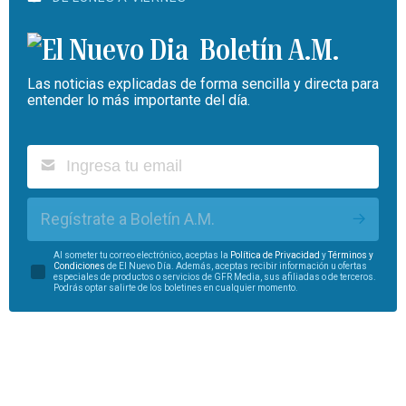
Boletín A.M.
Las noticias explicadas de forma sencilla y directa para
entender lo más importante del día.
Regístrate a Boletín A.M.
Al someter tu correo electrónico, aceptas la
Política de Privacidad
y
Términos y
Condiciones
de El Nuevo Día. Además, aceptas recibir información u ofertas
especiales de productos o servicios de GFR Media, sus afiliadas o de terceros.
Podrás optar salirte de los boletines en cualquier momento.