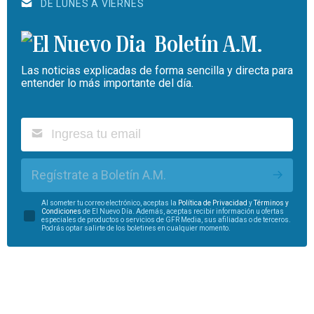
DE LUNES A VIERNES
Boletín A.M.
Las noticias explicadas de forma sencilla y directa para
entender lo más importante del día.
Regístrate a Boletín A.M.
Al someter tu correo electrónico, aceptas la
Política de Privacidad
y
Términos y
Condiciones
de El Nuevo Día. Además, aceptas recibir información u ofertas
especiales de productos o servicios de GFR Media, sus afiliadas o de terceros.
Podrás optar salirte de los boletines en cualquier momento.