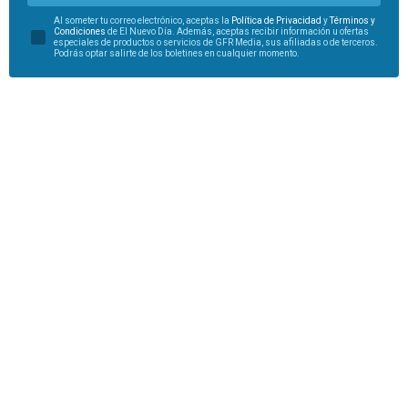
Al someter tu correo electrónico, aceptas la
Política de Privacidad
y
Términos y
Condiciones
de El Nuevo Día. Además, aceptas recibir información u ofertas
especiales de productos o servicios de GFR Media, sus afiliadas o de terceros.
Podrás optar salirte de los boletines en cualquier momento.