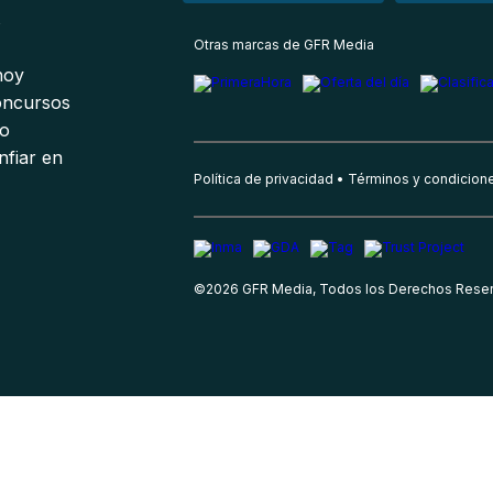
s
Otras marcas de GFR Media
 hoy
oncursos
io
nfiar en
Política de privacidad
Términos y condicion
©
2026
GFR Media, Todos los Derechos Rese