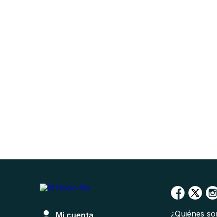
¿Quiénes s
Mi cuenta