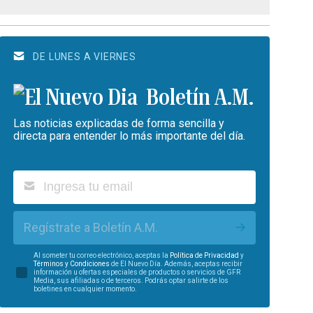
DE LUNES A VIERNES
Boletín A.M.
Las noticias explicadas de forma sencilla y
directa para entender lo más importante del día.
Regístrate a Boletín A.M.
Al someter tu correo electrónico, aceptas la
Política de Privacidad
y
Términos y Condiciones
de El Nuevo Día. Además, aceptas recibir
información u ofertas especiales de productos o servicios de GFR
Media, sus afiliadas o de terceros. Podrás optar salirte de los
boletines en cualquier momento.