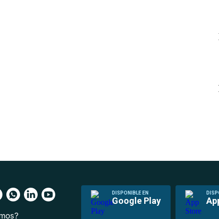
DISPONIBLE EN
DISP
Google Play
Ap
omos?