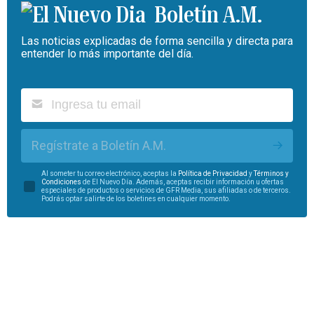
Boletín A.M.
Las noticias explicadas de forma sencilla y directa para
entender lo más importante del día.
Regístrate a Boletín A.M.
Al someter tu correo electrónico, aceptas la
Política de Privacidad
y
Términos y
Condiciones
de El Nuevo Día. Además, aceptas recibir información u ofertas
especiales de productos o servicios de GFR Media, sus afiliadas o de terceros.
Podrás optar salirte de los boletines en cualquier momento.