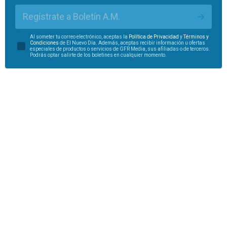
Regístrate a Boletín A.M.
Al someter tu correo electrónico, aceptas la
Política de Privacidad
y
Términos y
Condiciones
de El Nuevo Día. Además, aceptas recibir información u ofertas
especiales de productos o servicios de GFR Media, sus afiliadas o de terceros.
Podrás optar salirte de los boletines en cualquier momento.