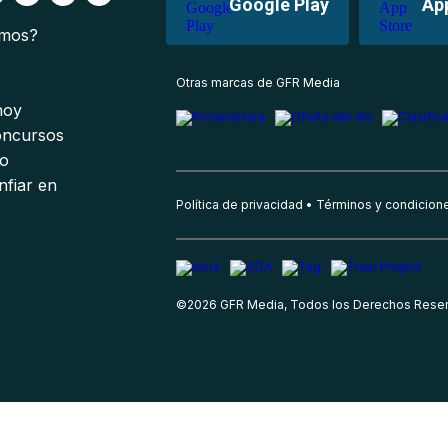
Google Play
Ap
omos?
s
Otras marcas de GFR Media
 hoy
oncursos
io
nfiar en
Política de privacidad
Términos y condicion
©
2026
GFR Media, Todos los Derechos Rese