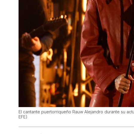
El cantante puertorriqueño Rauw Alejandro durante su act
EFE
)