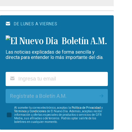
DE LUNES A VIERNES
Boletín A.M.
Las noticias explicadas de forma sencilla y
directa para entender lo más importante del día.
Regístrate a Boletín A.M.
Al someter tu correo electrónico, aceptas la
Política de Privacidad
y
Términos y Condiciones
de El Nuevo Día. Además, aceptas recibir
información u ofertas especiales de productos o servicios de GFR
Media, sus afiliadas o de terceros. Podrás optar salirte de los
boletines en cualquier momento.