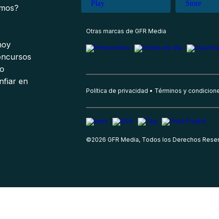
omos?
s
Otras marcas de GFR Media
 hoy
oncursos
io
nfiar en
Política de privacidad
Términos y condicion
©
2026
GFR Media, Todos los Derechos Rese