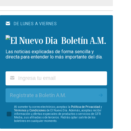
DE LUNES A VIERNES
Boletín A.M.
Las noticias explicadas de forma sencilla y
directa para entender lo más importante del día.
Regístrate a Boletín A.M.
Al someter tu correo electrónico, aceptas la
Política de Privacidad
y
Términos y Condiciones
de El Nuevo Día. Además, aceptas recibir
información u ofertas especiales de productos o servicios de GFR
Media, sus afiliadas o de terceros. Podrás optar salirte de los
boletines en cualquier momento.