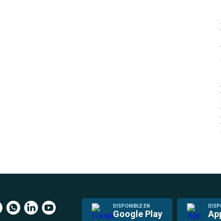
DISPONIBLE EN
DISP
Google Play
Ap