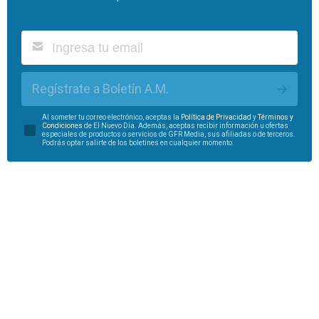
Regístrate a Boletín A.M.
Al someter tu correo electrónico, aceptas la
Política de Privacidad
y
Términos y
Condiciones
de El Nuevo Día. Además, aceptas recibir información u ofertas
especiales de productos o servicios de GFR Media, sus afiliadas o de terceros.
Podrás optar salirte de los boletines en cualquier momento.