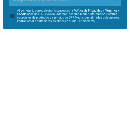
Al someter tu correo electrónico, aceptas la
Política de Privacidad
y
Términos y
Condiciones
de El Nuevo Día. Además, aceptas recibir información u ofertas
especiales de productos o servicios de GFR Media, sus afiliadas o de terceros.
Podrás optar salirte de los boletines en cualquier momento.