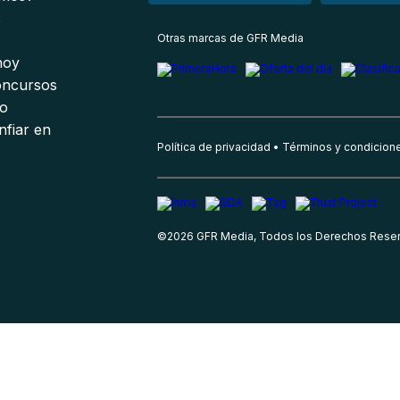
s
Otras marcas de GFR Media
 hoy
oncursos
io
nfiar en
Política de privacidad
Términos y condicion
©
2026
GFR Media, Todos los Derechos Rese