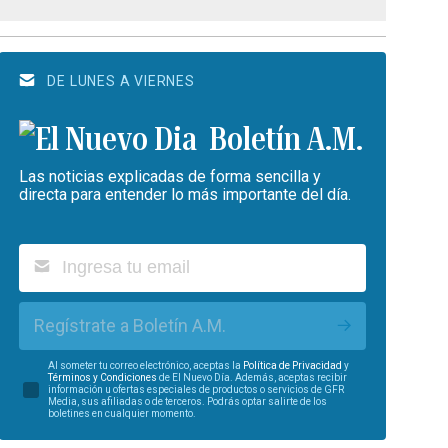
DE LUNES A VIERNES
Boletín A.M.
Las noticias explicadas de forma sencilla y
directa para entender lo más importante del día.
Regístrate a Boletín A.M.
Al someter tu correo electrónico, aceptas la
Política de Privacidad
y
Términos y Condiciones
de El Nuevo Día. Además, aceptas recibir
información u ofertas especiales de productos o servicios de GFR
Media, sus afiliadas o de terceros. Podrás optar salirte de los
boletines en cualquier momento.