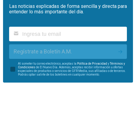
Las noticias explicadas de forma sencilla y directa para
entender lo más importante del día.
Regístrate a Boletín A.M.
Al someter tu correo electrónico, aceptas la
Política de Privacidad
y
Términos y
Condiciones
de El Nuevo Día. Además, aceptas recibir información u ofertas
especiales de productos o servicios de GFR Media, sus afiliadas o de terceros.
Podrás optar salirte de los boletines en cualquier momento.