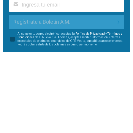
Regístrate a Boletín A.M.
Al someter tu correo electrónico, aceptas la
Política de Privacidad
y
Términos y
Condiciones
de El Nuevo Día. Además, aceptas recibir información u ofertas
especiales de productos o servicios de GFR Media, sus afiliadas o de terceros.
Podrás optar salirte de los boletines en cualquier momento.