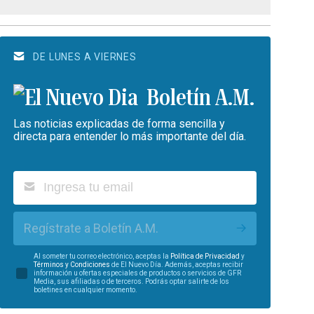
DE LUNES A VIERNES
Boletín A.M.
Las noticias explicadas de forma sencilla y
directa para entender lo más importante del día.
Regístrate a Boletín A.M.
Al someter tu correo electrónico, aceptas la
Política de Privacidad
y
Términos y Condiciones
de El Nuevo Día. Además, aceptas recibir
información u ofertas especiales de productos o servicios de GFR
Media, sus afiliadas o de terceros. Podrás optar salirte de los
boletines en cualquier momento.