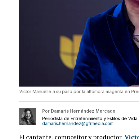
Víctor Manuelle a su paso por la alfombra magenta en Pr
Por
Damaris Hernández Mercado
Periodista de Entretenimiento y Estilos de Vida
damaris.hernandez@gfrmedia.com
El cantante, compositor y productor,
Víct