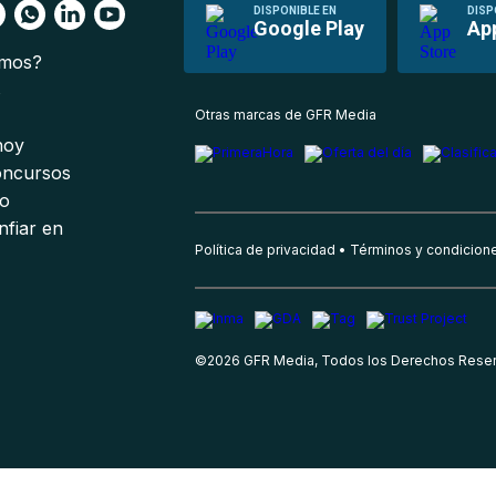
DISPONIBLE EN
DISP
Google Play
Ap
omos?
s
Otras marcas de GFR Media
 hoy
oncursos
io
nfiar en
Política de privacidad
Términos y condicion
©
2026
GFR Media, Todos los Derechos Rese