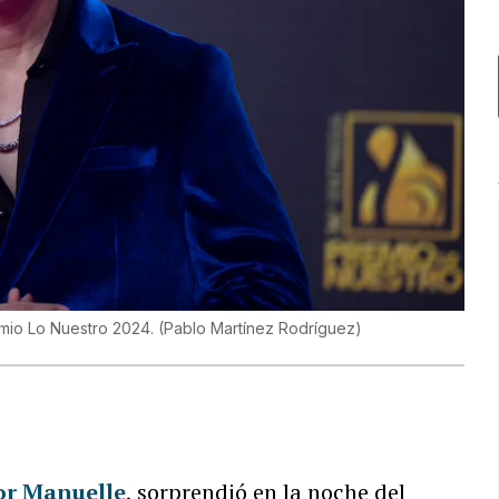
emio Lo Nuestro 2024.
(
Pablo Martínez Rodríguez
)
or Manuelle
, sorprendió en la noche del