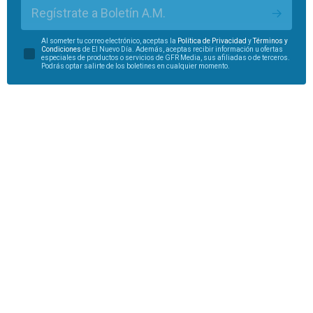
Regístrate a Boletín A.M.
Al someter tu correo electrónico, aceptas la
Política de Privacidad
y
Términos y
Condiciones
de El Nuevo Día. Además, aceptas recibir información u ofertas
especiales de productos o servicios de GFR Media, sus afiliadas o de terceros.
Podrás optar salirte de los boletines en cualquier momento.