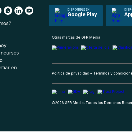
DISPONIBLE EN
DISP
Google Play
Ap
omos?
s
Otras marcas de GFR Media
 hoy
oncursos
io
nfiar en
Política de privacidad
Términos y condicion
©
2026
GFR Media, Todos los Derechos Rese