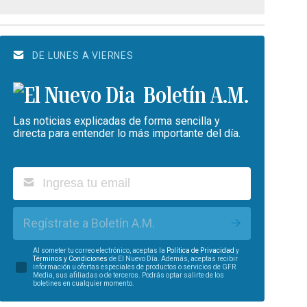
DE LUNES A VIERNES
Boletín A.M.
Las noticias explicadas de forma sencilla y
directa para entender lo más importante del día.
Regístrate a Boletín A.M.
Al someter tu correo electrónico, aceptas la
Política de Privacidad
y
Términos y Condiciones
de El Nuevo Día. Además, aceptas recibir
información u ofertas especiales de productos o servicios de GFR
Media, sus afiliadas o de terceros. Podrás optar salirte de los
boletines en cualquier momento.