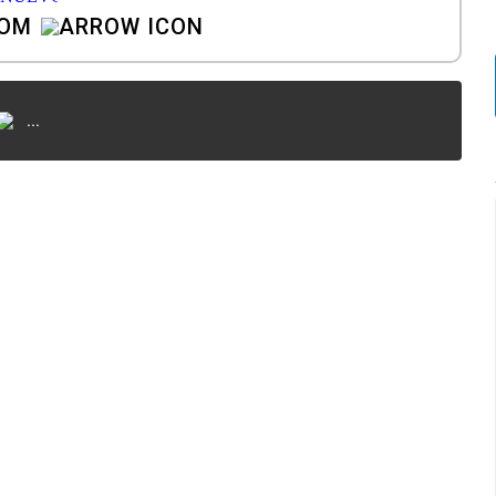
COM
...