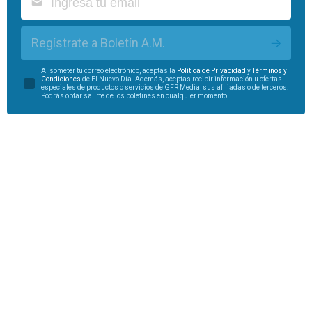
Regístrate a Boletín A.M.
Al someter tu correo electrónico, aceptas la
Política de Privacidad
y
Términos y
Condiciones
de El Nuevo Día. Además, aceptas recibir información u ofertas
especiales de productos o servicios de GFR Media, sus afiliadas o de terceros.
Podrás optar salirte de los boletines en cualquier momento.