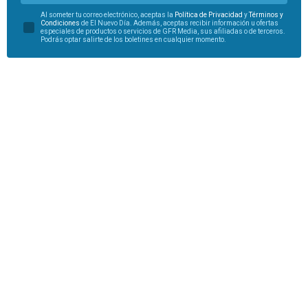
Al someter tu correo electrónico, aceptas la
Política de Privacidad
y
Términos y
Condiciones
de El Nuevo Día. Además, aceptas recibir información u ofertas
especiales de productos o servicios de GFR Media, sus afiliadas o de terceros.
Podrás optar salirte de los boletines en cualquier momento.