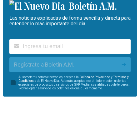
Boletín A.M.
Las noticias explicadas de forma sencilla y directa para
entender lo más importante del día.
Regístrate a Boletín A.M.
Al someter tu correo electrónico, aceptas la
Política de Privacidad
y
Términos y
Condiciones
de El Nuevo Día. Además, aceptas recibir información u ofertas
especiales de productos o servicios de GFR Media, sus afiliadas o de terceros.
Podrás optar salirte de los boletines en cualquier momento.