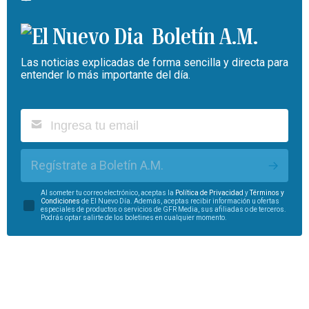
Boletín A.M.
Las noticias explicadas de forma sencilla y directa para
entender lo más importante del día.
Regístrate a Boletín A.M.
Al someter tu correo electrónico, aceptas la
Política de Privacidad
y
Términos y
Condiciones
de El Nuevo Día. Además, aceptas recibir información u ofertas
especiales de productos o servicios de GFR Media, sus afiliadas o de terceros.
Podrás optar salirte de los boletines en cualquier momento.