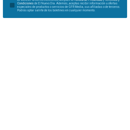
Condiciones
de El Nuevo Día. Además, aceptas recibir información u ofertas
especiales de productos o servicios de GFR Media, sus afiliadas o de terceros.
Podrás optar salirte de los boletines en cualquier momento.