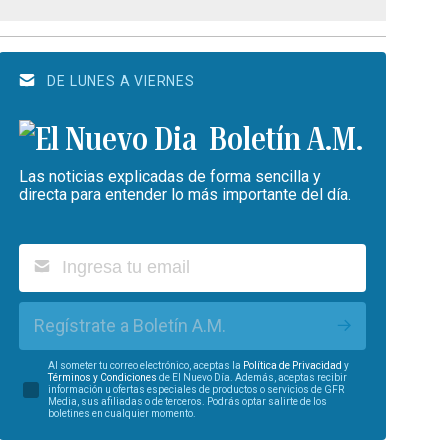
DE LUNES A VIERNES
Boletín A.M.
Las noticias explicadas de forma sencilla y
directa para entender lo más importante del día.
Regístrate a Boletín A.M.
Al someter tu correo electrónico, aceptas la
Política de Privacidad
y
Términos y Condiciones
de El Nuevo Día. Además, aceptas recibir
información u ofertas especiales de productos o servicios de GFR
Media, sus afiliadas o de terceros. Podrás optar salirte de los
boletines en cualquier momento.