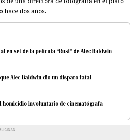
os de una directora de fotografía en el plató
co
hace dos años.
al en set de la película “Rust” de Alec Baldwin
 que Alec Baldwin dio un disparo fatal
el homicidio involuntario de cinematógrafa
BLICIDAD