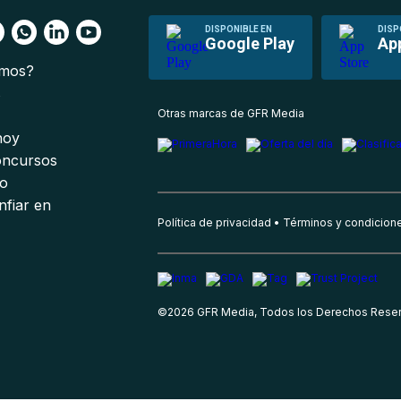
DISPONIBLE EN
DISP
Google Play
Ap
omos?
s
Otras marcas de GFR Media
 hoy
oncursos
io
nfiar en
Política de privacidad
Términos y condicion
©
2026
GFR Media, Todos los Derechos Rese