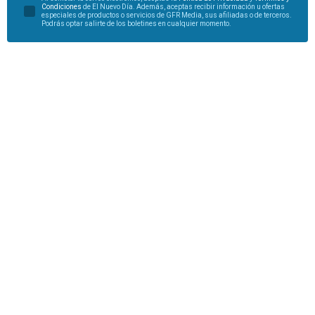
Condiciones
de El Nuevo Día. Además, aceptas recibir información u ofertas
especiales de productos o servicios de GFR Media, sus afiliadas o de terceros.
Podrás optar salirte de los boletines en cualquier momento.