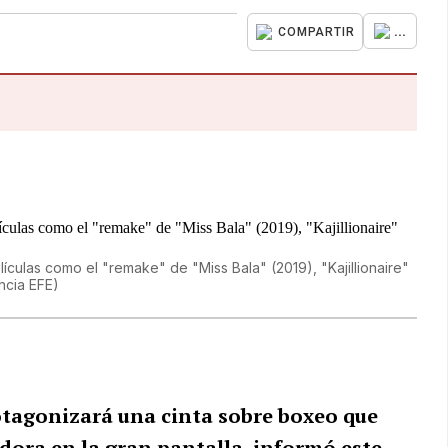
...
COMPARTIR
ículas como el "remake" de "Miss Bala" (2019), "Kajillionaire"
ncia EFE
)
protagonizará una cinta sobre boxeo que
ora en la gran pantalla, informó este