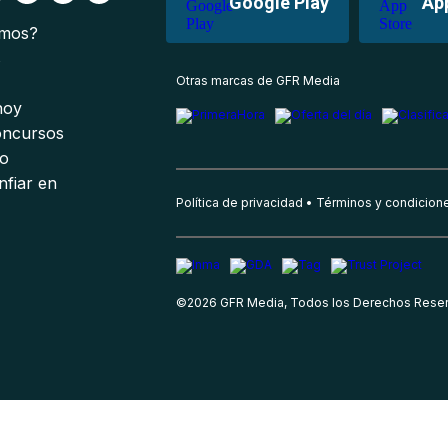
Google Play
Ap
omos?
s
Otras marcas de GFR Media
 hoy
oncursos
io
nfiar en
Política de privacidad
Términos y condicion
©
2026
GFR Media, Todos los Derechos Rese