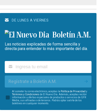
DE LUNES A VIERNES
Boletín A.M.
Las noticias explicadas de forma sencilla y
directa para entender lo más importante del día.
Regístrate a Boletín A.M.
Al someter tu correo electrónico, aceptas la
Política de Privacidad
y
Términos y Condiciones
de El Nuevo Día. Además, aceptas recibir
información u ofertas especiales de productos o servicios de GFR
Media, sus afiliadas o de terceros. Podrás optar salirte de los
boletines en cualquier momento.