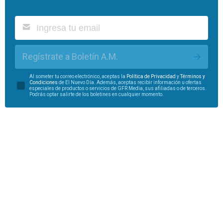
Regístrate a Boletín A.M.
Al someter tu correo electrónico, aceptas la
Política de Privacidad
y
Términos y
Condiciones
de El Nuevo Día. Además, aceptas recibir información u ofertas
especiales de productos o servicios de GFR Media, sus afiliadas o de terceros.
Podrás optar salirte de los boletines en cualquier momento.