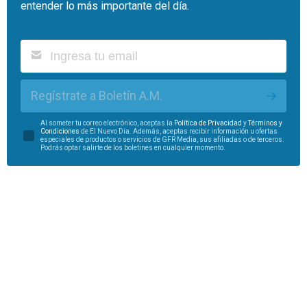
entender lo más importante del día.
Regístrate a Boletín A.M.
Al someter tu correo electrónico, aceptas la
Política de Privacidad
y
Términos y
Condiciones
de El Nuevo Día. Además, aceptas recibir información u ofertas
especiales de productos o servicios de GFR Media, sus afiliadas o de terceros.
Podrás optar salirte de los boletines en cualquier momento.