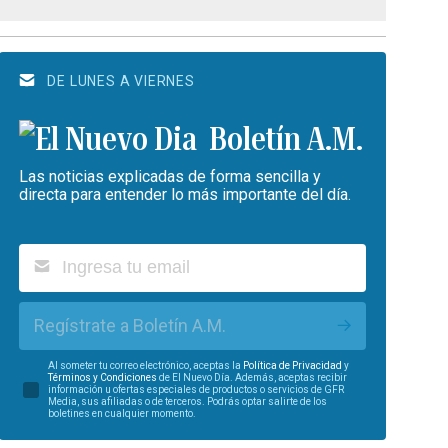
DE LUNES A VIERNES
Boletín A.M.
Las noticias explicadas de forma sencilla y
directa para entender lo más importante del día.
Regístrate a Boletín A.M.
Al someter tu correo electrónico, aceptas la
Política de Privacidad
y
Términos y Condiciones
de El Nuevo Día. Además, aceptas recibir
información u ofertas especiales de productos o servicios de GFR
Media, sus afiliadas o de terceros. Podrás optar salirte de los
boletines en cualquier momento.