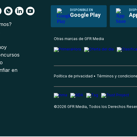
DISPONIBLE EN
DISP
Google Play
Ap
omos?
s
Otras marcas de GFR Media
 hoy
oncursos
io
nfiar en
Política de privacidad
Términos y condicion
©
2026
GFR Media, Todos los Derechos Rese