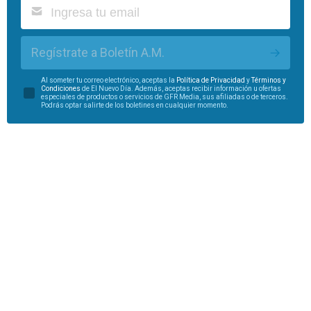
Regístrate a Boletín A.M.
Al someter tu correo electrónico, aceptas la
Política de Privacidad
y
Términos y
Condiciones
de El Nuevo Día. Además, aceptas recibir información u ofertas
especiales de productos o servicios de GFR Media, sus afiliadas o de terceros.
Podrás optar salirte de los boletines en cualquier momento.