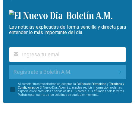
Boletín A.M.
Las noticias explicadas de forma sencilla y directa para
entender lo más importante del día.
Regístrate a Boletín A.M.
Al someter tu correo electrónico, aceptas la
Política de Privacidad
y
Términos y
Condiciones
de El Nuevo Día. Además, aceptas recibir información u ofertas
especiales de productos o servicios de GFR Media, sus afiliadas o de terceros.
Podrás optar salirte de los boletines en cualquier momento.