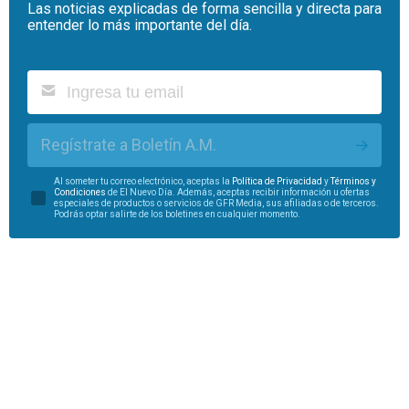
Las noticias explicadas de forma sencilla y directa para
entender lo más importante del día.
Regístrate a Boletín A.M.
Al someter tu correo electrónico, aceptas la
Política de Privacidad
y
Términos y
Condiciones
de El Nuevo Día. Además, aceptas recibir información u ofertas
especiales de productos o servicios de GFR Media, sus afiliadas o de terceros.
Podrás optar salirte de los boletines en cualquier momento.