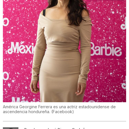
América Georgine Ferrera ​es una actriz estadounidense de
ascendencia hondureña.
(
Facebook
)