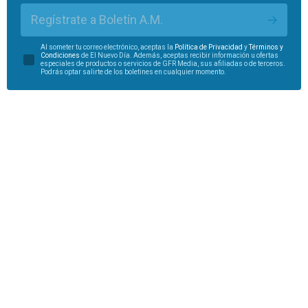
Regístrate a Boletín A.M.
Al someter tu correo electrónico, aceptas la
Política de Privacidad
y
Términos y
Condiciones
de El Nuevo Día. Además, aceptas recibir información u ofertas
especiales de productos o servicios de GFR Media, sus afiliadas o de terceros.
Podrás optar salirte de los boletines en cualquier momento.