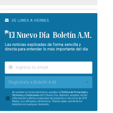
DE LUNES A VIERNES
Boletín A.M.
Las noticias explicadas de forma sencilla y
directa para entender lo más importante del día.
Regístrate a Boletín A.M.
Al someter tu correo electrónico, aceptas la
Política de Privacidad
y
Términos y Condiciones
de El Nuevo Día. Además, aceptas recibir
información u ofertas especiales de productos o servicios de GFR
Media, sus afiliadas o de terceros. Podrás optar salirte de los
boletines en cualquier momento.