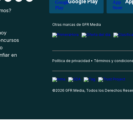
Google Play
Ap
omos?
s
Otras marcas de GFR Media
 hoy
oncursos
io
nfiar en
Política de privacidad
Términos y condicion
©
2026
GFR Media, Todos los Derechos Rese