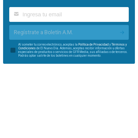
Regístrate a Boletín A.M.
Al someter tu correo electrónico, aceptas la
Política de Privacidad
y
Términos y
Condiciones
de El Nuevo Día. Además, aceptas recibir información u ofertas
especiales de productos o servicios de GFR Media, sus afiliadas o de terceros.
Podrás optar salirte de los boletines en cualquier momento.