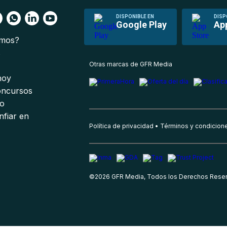
DISPONIBLE EN
DISP
Google Play
Ap
omos?
s
Otras marcas de GFR Media
 hoy
oncursos
io
nfiar en
Política de privacidad
Términos y condicion
©
2026
GFR Media, Todos los Derechos Rese