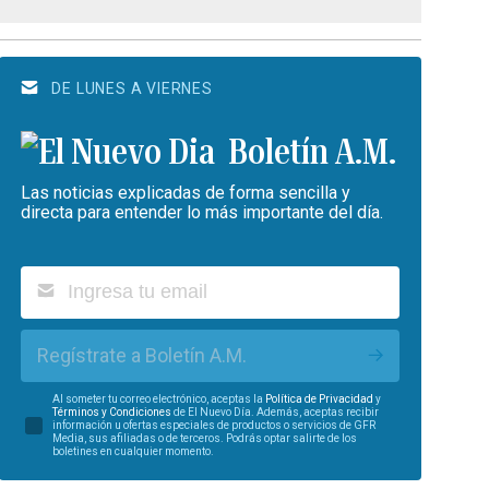
DE LUNES A VIERNES
Boletín A.M.
Las noticias explicadas de forma sencilla y
directa para entender lo más importante del día.
Regístrate a Boletín A.M.
Al someter tu correo electrónico, aceptas la
Política de Privacidad
y
Términos y Condiciones
de El Nuevo Día. Además, aceptas recibir
información u ofertas especiales de productos o servicios de GFR
Media, sus afiliadas o de terceros. Podrás optar salirte de los
boletines en cualquier momento.