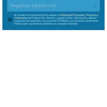
Regístrate a Boletín A.M.
Al someter tu correo electrónico, aceptas la
Política de Privacidad
y
Términos y
Condiciones
de El Nuevo Día. Además, aceptas recibir información u ofertas
especiales de productos o servicios de GFR Media, sus afiliadas o de terceros.
Podrás optar salirte de los boletines en cualquier momento.