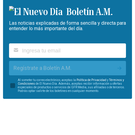
Boletín A.M.
Las noticias explicadas de forma sencilla y directa para
entender lo más importante del día.
Regístrate a Boletín A.M.
Al someter tu correo electrónico, aceptas la
Política de Privacidad
y
Términos y
Condiciones
de El Nuevo Día. Además, aceptas recibir información u ofertas
especiales de productos o servicios de GFR Media, sus afiliadas o de terceros.
Podrás optar salirte de los boletines en cualquier momento.