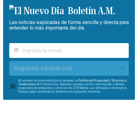
Boletín A.M.
Las noticias explicadas de forma sencilla y directa para
entender lo más importante del día.
Regístrate a Boletín A.M.
Al someter tu correo electrónico, aceptas la
Política de Privacidad
y
Términos y
Condiciones
de El Nuevo Día. Además, aceptas recibir información u ofertas
especiales de productos o servicios de GFR Media, sus afiliadas o de terceros.
Podrás optar salirte de los boletines en cualquier momento.